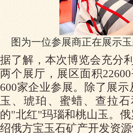
图为一位参展商正在展示玉
据了解，本次博览会充分利
两个展厅，展区面积2260
600家企业参展。除了展
玉、琥珀、蜜蜡、查拉石
的"北红"玛瑙和桃山玉。
绍俄方宝玉石矿产开发资源