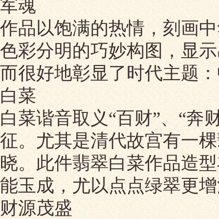
军魂
作品以饱满的热情，刻画中
色彩分明的巧妙构图，显示
而很好地彰显了时代主题：
白菜
白菜谐音取义“百财”、“奔
征。尤其是清代故宫有一棵
晓。此件翡翠白菜作品造型
能玉成，尤以点点绿翠更增
财源茂盛