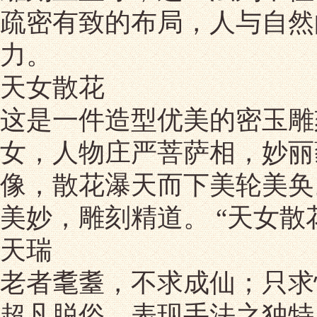
疏密有致的布局，人与自然
力。
天女散花
这是一件造型优美的密玉雕
女，人物庄严菩萨相，妙丽
像，散花瀑天而下美轮美奂
美妙，雕刻精道。 “天女散
天瑞
老者耄耋，不求成仙；只求
超凡脱俗，表现手法之独特