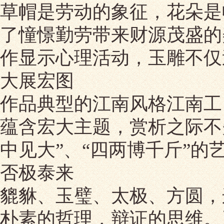
草帽是劳动的象征，花朵是
了憧憬勤劳带来财源茂盛的
作显示心理活动，玉雕不仅
大展宏图
作品典型的江南风格江南工
蕴含宏大主题，赏析之际不
中见大”、“四两博千斤”的
否极泰来
貔貅、玉璧、太极、方圆，
朴素的哲理，辩证的思维。