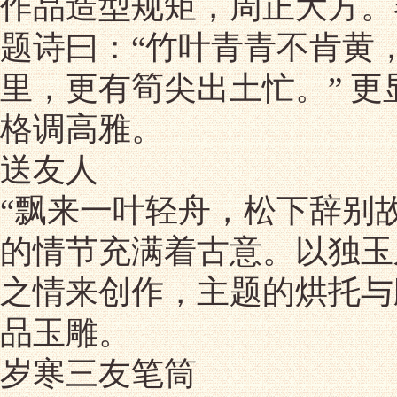
作品造型规矩，周正大方。
题诗曰：“竹叶青青不肯黄
里，更有筍尖出土忙。” 更
格调高雅。
送友人
“飘来一叶轻舟，松下辞别
的情节充满着古意。以独玉
之情来创作，主题的烘托与
品玉雕。
岁寒三友笔筒