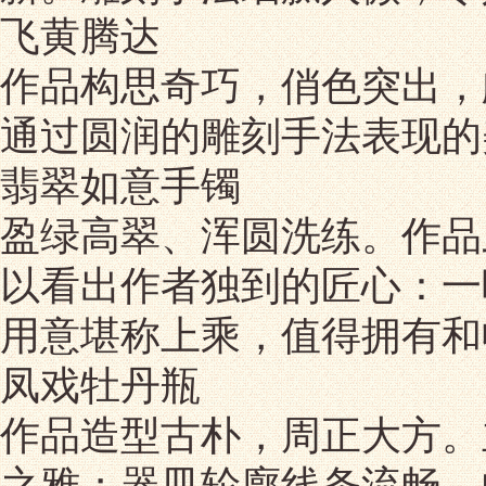
飞黄腾达
作品构思奇巧，俏色突出，
通过圆润的雕刻手法表现的
翡翠如意手镯
盈绿高翠、浑圆洗练。作品
以看出作者独到的匠心：一
用意堪称上乘，值得拥有和
凤戏牡丹瓶
作品造型古朴，周正大方。
之雅；器皿轮廓线条流畅，