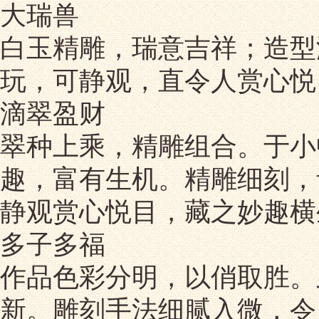
大瑞兽
白玉精雕，瑞意吉祥；造型
玩，可静观，直令人赏心悦
滴翠盈财
翠种上乘，精雕组合。于小
趣，富有生机。精雕细刻，
静观赏心悦目，藏之妙趣横
多子多福
作品色彩分明，以俏取胜。
新。雕刻手法细腻入微，令