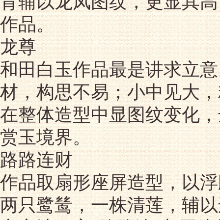
背辅以龙凤图纹，更显其高
作品。
龙尊
和田白玉作品最是讲求立意
材，构思不易；小中见大，
在整体造型中显图纹变化，
赏玉境界。
路路连财
作品取扇形座屏造型，以浮
两只鹭鸶，一株清莲，辅以