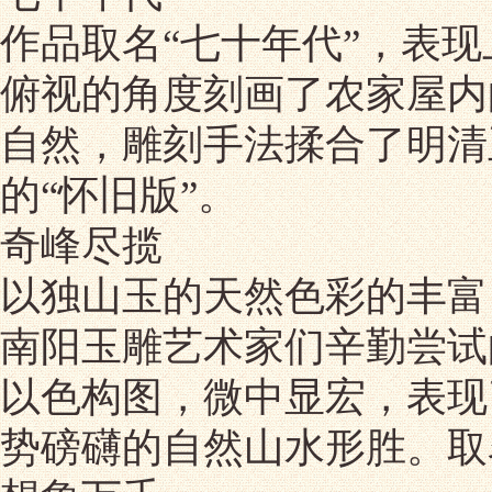
作品取名“七十年代”，表
俯视的角度刻画了农家屋内
自然，雕刻手法揉合了明清
的“怀旧版”。
奇峰尽揽
以独山玉的天然色彩的丰富
南阳玉雕艺术家们辛勤尝试
以色构图，微中显宏，表现
势磅礴的自然山水形胜。取