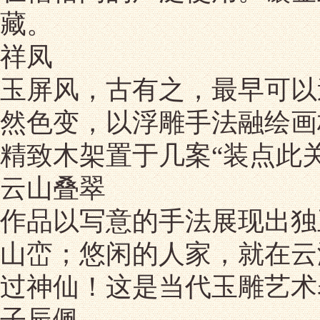
藏。
祥凤
玉屏风，古有之，最早可以
然色变，以浮雕手法融绘画
精致木架置于几案“装点此关
云山叠翠
作品以写意的手法展现出独
山峦；悠闲的人家，就在云
过神仙！这是当代玉雕艺术
子辰佩