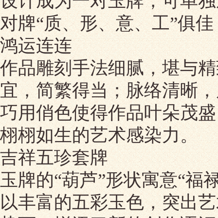
设计成为一对玉牌，可单独
对牌“质、形、意、工”俱
鸿运连连
作品雕刻手法细腻，堪与精
宜，简繁得当；脉络清晰，
巧用俏色使得作品叶朵茂盛
栩栩如生的艺术感染力。
吉祥五珍套牌
玉牌的“葫芦”形状寓意“福
以丰富的五彩玉色，突出艺