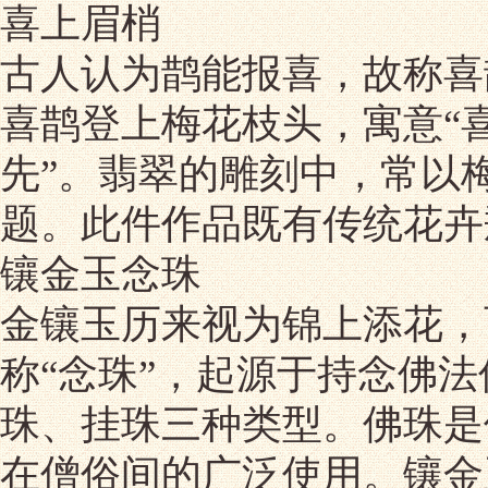
喜上眉梢
古人认为鹊能报喜，故称喜鹊
喜鹊登上梅花枝头，寓意“喜
先”。翡翠的雕刻中，常以
题。此件作品既有传统花卉
镶金玉念珠
金镶玉历来视为锦上添花，
称“念珠”，起源于持念佛
珠、挂珠三种类型。佛珠是
在僧俗间的广泛使用。镶金