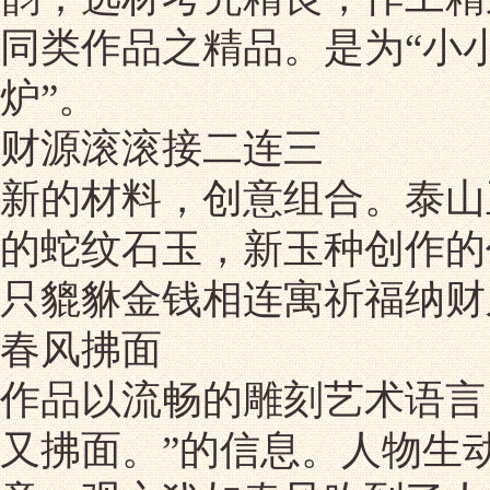
同类作品之精品。是为“小
炉”。
财源滚滚接二连三
新的材料，创意组合。泰山
的蛇纹石玉，新玉种创作的
只貔貅金钱相连寓祈福纳财
春风拂面
作品以流畅的雕刻艺术语言
又拂面。”的信息。人物生