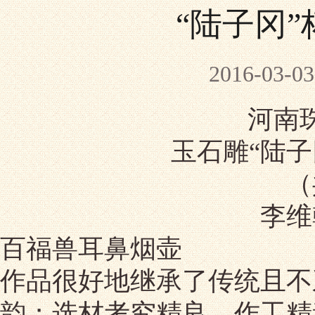
“陆子冈
2016-03
河南
玉石雕
“陆
（
李维
百福兽耳鼻烟壶
作品很好地继承了传统且不
韵；选材考究精良，作工精