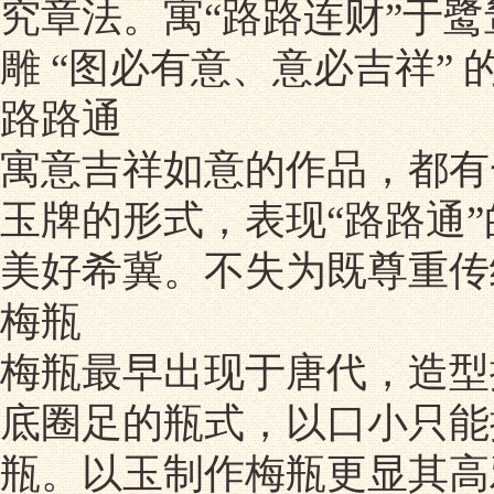
究章法。寓“路路连财”于
雕 “图必有意、意必吉祥”
路路通
寓意吉祥如意的作品，都有
玉牌的形式，表现“路路通
美好希冀。不失为既尊重传
梅瓶
梅瓶最早出现于唐代，造型
底圈足的瓶式，以口小只能
瓶。以玉制作梅瓶更显其高